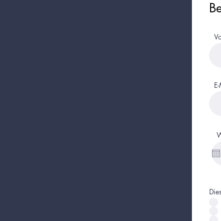
Be
V
E-
W
Die