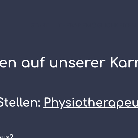
START
THERAPIEMÖGLICHKEITEN
n auf unserer Karr
Stellen:
Ph
ysiotherape
aus?