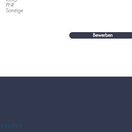
PNF
Sonstige
Bewerben
e Hahn