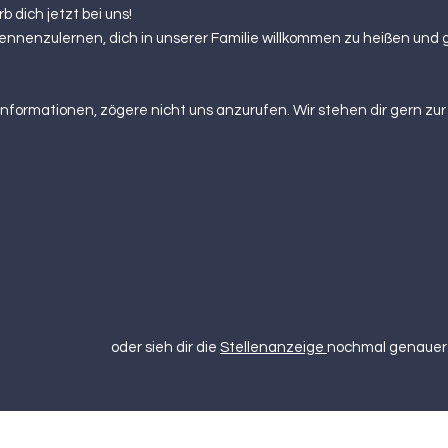
 dich jetzt bei uns!
kennenzulernen, dich in unserer Familie willkommen zu heißen un
Informationen, zögere nicht uns anzurufen. Wir stehen dir gern zu
kt hier
o
der sieh dir die
Stellenanzeige
nochmal genauer