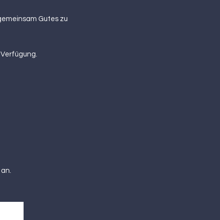
d gemeinsam Gutes zu
r Verfügung.
 an.