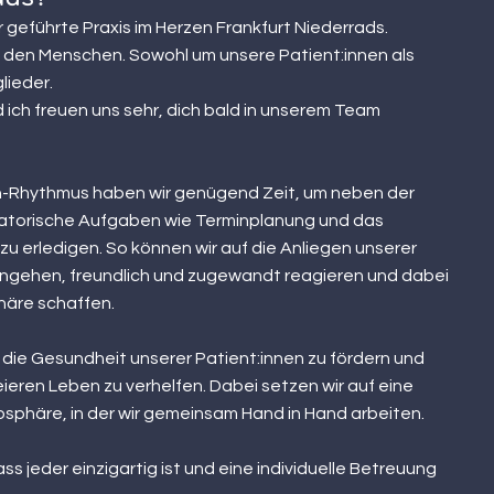
iär geführte Praxis im Herzen Frankfurt Niederrads.
 d
en Menschen. Sowohl um unsere
Patient:innen als
lieder.
 ich freuen uns sehr
,
dich bald in uns
erem Team
n-Rhythmus haben wir genügend Zeit, um neben der
atorische Aufgaben wie Terminplanung und das
u erledigen. So können wir auf die Anliegen unserer
 eingehen, freundlich und zugewandt reagieren und dabei
äre schaffen.
, die Gesundheit unserer Patient:innen zu fördern und
ieren Leben zu verhelfen. Dabei setzen wir auf eine
sphäre, in der wir gemeinsam Hand in Hand arbeiten.
ss jeder einzigartig ist und eine individuelle Betreuung