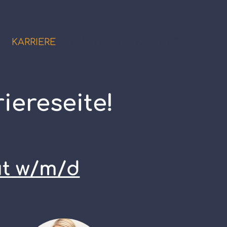
KARRIERE
ÜBER UNS
KONTAKT
iereseite!
ut w/m/d