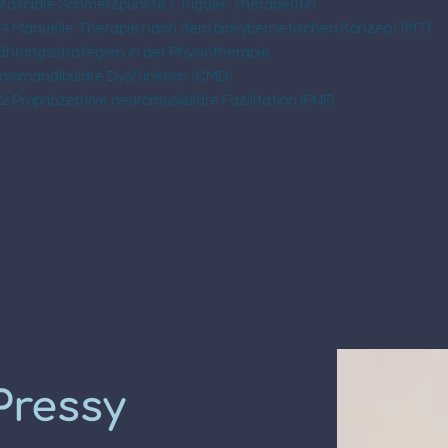
fasciale Schmerzpunkte / Trigger-Therapeutin
4 Manuelle Therapie nach dem biokybernetischen Konzept (MT)
ährungsstrategien in der Physiotherapie
niomandibuläre Dysfunktion (CMD)
2 Propriozeptive neuromuskuläre Fazilitation (PNF)
Pressy