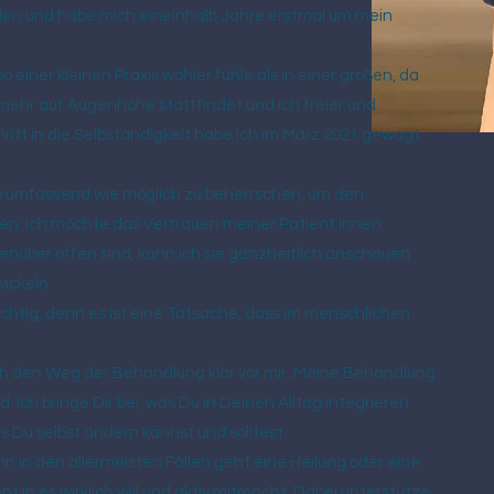
den und habe mich eineinhalb Jahre erstmal um mein
o einer kleinen Praxis wohler fühle als in einer großen, da
l mehr auf Augenhöhe stattfindet und ich freier und
itt in die Selbständigkeit habe ich im März 2021 gewagt.
so umfassend wie möglich zu beherrschen, um den
n. Ich möchte das Vertrauen meiner Patient:innen
nüber offen sind, kann ich sie ganzheitlich anschauen
ickeln.
ichtig, denn es ist eine Tatsache, dass im menschlichen
h den Weg der Behandlung klar vor mir. Meine Behandlung
 Ich bringe Dir bei, was Du in Deinen Alltag integrieren
 Du selbst ändern kannst und solltest.
denn in den allermeisten Fällen geht eine Heilung oder eine
t:in es wirklich will und aktiv mitmacht. Dabei unterstütze