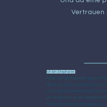
Und da eine p
Vertrauen 
Ich bin Stephanie.
Ich bin seit 2007 staatlich geprüfte 
absolviert und bin anschließend nach 
und in zwei Physiotherapiepraxen m
2010 habe ich in einem ambulanten R
Praxis von Marion Podlich gelandet.