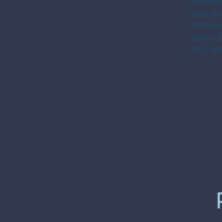
2011 Myo
2012-201
2019 Ern
2021 Cra
2021-202