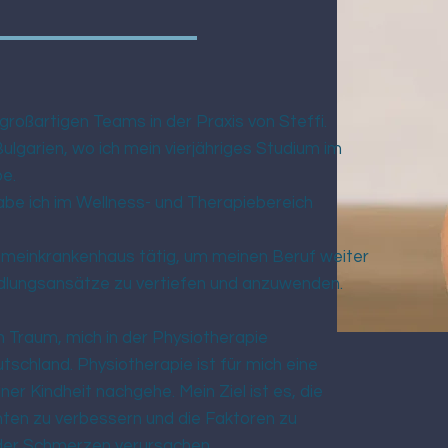
großartigen Teams in der Praxis von Steffi.
ulgarien, wo ich mein vierjähriges Studium im
e.
e ich im Wellness- und Therapiebereich
emeinkrankenhaus tätig, um meinen Beruf weiter
lungsansätze zu vertiefen und anzuwenden.
n Traum, mich in der Physiotherapie
schland. Physiotherapie ist für mich eine
ner Kindheit nachgehe. Mein Ziel ist es, die
ten zu verbessern und die Faktoren zu
der Schmerzen verursachen.