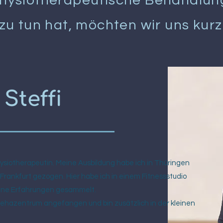
hysiotherapeutische Behandlung
zu tun hat, möchten wir uns kurz 
Steffi
Physiotherapeutin. Meine Ausbildung habe ich in Thüringen
Frankfurt gezogen. Hier habe ich in einem Fitnessstudio
eine Erfahrungen gesammelt.
ehazentrum angefangen und bin zusätzlich in der kleinen