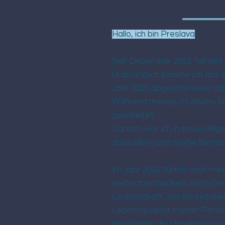
Hallo, ich bin Preslava
Seit Dezember 2023 Teil des 
Ursprünglich komme ich aus B
Jahr 2020 abgeschlossen hab
Während meines Studiums hab
gearbeitet.
Danach war ich in einem Allg
auszuüben und meine Behand
Im Jahr 2022 führte mich mei
weiterzuentwickeln, nach Deut
Leidenschaft, der ich seit mei
Lebensqualität meiner Patien
beseitigen, die Unbehagen o