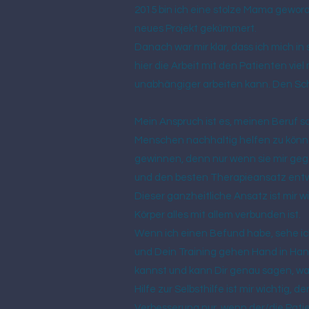
2015 bin ich eine stolze Mama gewor
neues Projekt gekümmert.
Danach war mir klar, dass ich mich in s
hier die Arbeit mit den Patienten vie
unabhängiger arbeiten kann. Den Schr
Mein Anspruch ist es, meinen Beruf 
Menschen nachhaltig helfen zu könne
gewinnen, denn nur wenn sie mir gege
und den besten Therapieansatz entw
Dieser ganzheitliche Ansatz ist mir w
Körper alles mit allem verbunden ist.
Wenn ich einen Befund habe, sehe ic
und Dein Training gehen Hand in Hand.
kannst und kann Dir genau sagen, was
Hilfe zur Selbsthilfe ist mir wichtig, 
Verbesserung nur, wenn der/die Patien