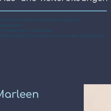
20 Bachelor Studium Physiotherapie in Bulgarien
9 Akkupunktur
1 Therapeutische Thaimassage
26 Beckenboden-Fachfrau für Frauen nach dem BeBo Konzept
Marleen