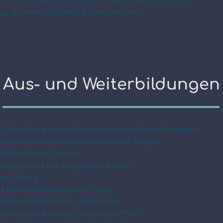
ge, die jede:r auch allein durchführen kann.
Aus- und Weiterbildungen
007 Ausbildung zur staatlich anerkannten Physiotherapeutin
hopädischer Rückenschulleiter nach Dr. Brügger
009 Sportphysiotherapie
ätegestützte Krankengymnastik (KGG)
esio-Taping
e Rückenschule (Refresher Kurs)
niken zur Mobilisation der Schulter
uelle Lymphdrainage / Lymphologic (MLD)