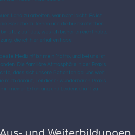
uen Land zu arbeiten, war nicht leicht. Es ist
die Sprache zu lernen und die bürokratischen
bin stolz auf das, was ich bisher erreicht habe,
zung, die ich hier erhalten habe.
beste Medizin!“ ist mein Motto, und bei uns ist
anden. Die familiäre Atmosphäre in der Praxis
möchte, dass sich unsere Patienten bei uns wohl
ue mich darauf, Teil dieser wunderbaren Praxis
n mit meiner Erfahrung und Leidenschaft zu
Aus- und Weiterbildungen